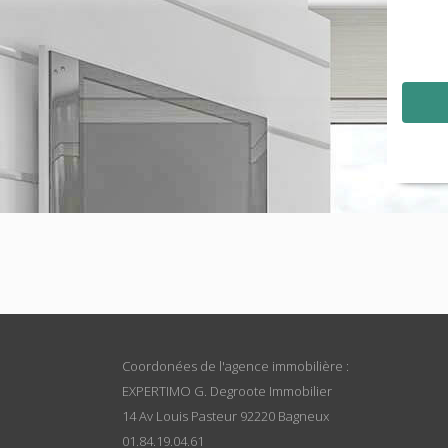
Coordonées de l'agence immobilière :
EXPERTIMO G. Degroote Immobilier
14 Av Louis Pasteur 92220 Bagneux
01.84.19.04.61