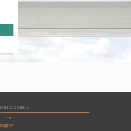
éseaux sociaux
acebook
nstagram