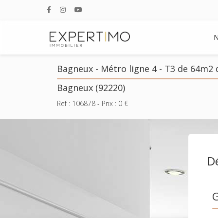
N
Bagneux - Métro ligne 4 - T3 de 64m2 
Bagneux (92220)
Ref :
106878
- Prix :
0
€
Dé
G