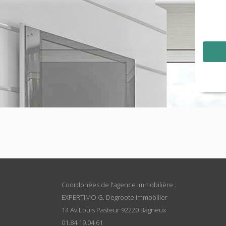
Coordonées de l'agence immobilière :
EXPERTIMO G. Degroote Immobilier
14 Av Louis Pasteur 92220 Bagneux
01.84.19.04.61