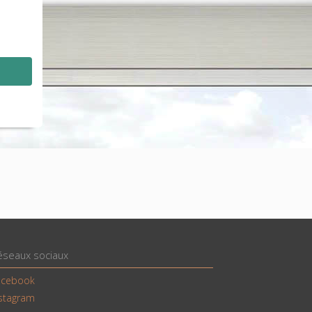
éseaux sociaux
acebook
nstagram