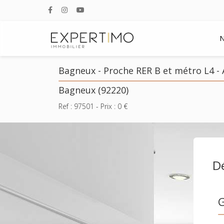
N
Bagneux - Proche RER B et métro L4 
Bagneux (92220)
Ref :
97501
- Prix :
0
€
Dé
G