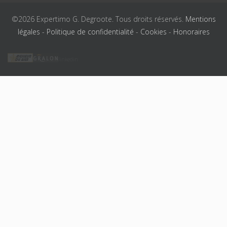
©2026 Expertimo G. Degroote. Tous droits réservés.
Mentions
légales
-
Politique de confidentialité
-
Cookies
-
Honoraires
linkedin