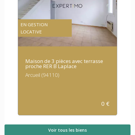
EN GESTION
LOCATIVE
Maison de 3 pièces avec terrasse
proche RER B Laplace
Arcueil (94110)
0
€
Voir tous les biens