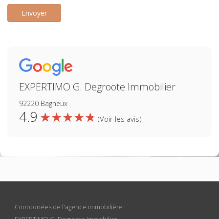
Envoyer
EXPERTIMO G. Degroote Immobilier
92220 Bagneux
4.9
★
★
★
★
★
★
★
★
★
★
(Voir les avis)
Coordonées de l'agence immobilière :