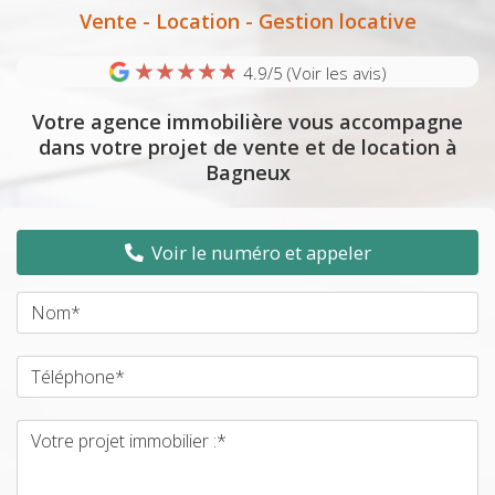
Vente - Location - Gestion locative
★
★
★
★
★
★
★
★
★
★
4.9/5
(Voir les avis)
Votre agence immobilière vous accompagne
dans votre projet de vente et de location à
Bagneux
Voir le numéro et appeler