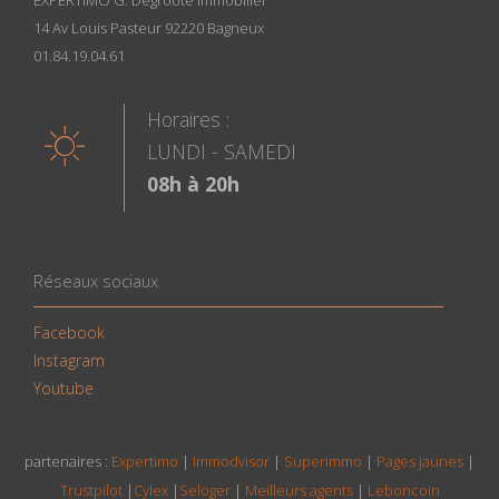
EXPERTIMO G. Degroote Immobilier
14 Av Louis Pasteur 92220 Bagneux
01.84.19.04.61
Horaires :
LUNDI - SAMEDI
08h à 20h
Réseaux sociaux
Facebook
Instagram
Youtube
partenaires :
Expertimo
|
Immodvisor
|
Superimmo
|
Pages jaunes
|
Trustpilot
|
Cylex
|
Seloger
|
Meilleurs agents
|
Leboncoin